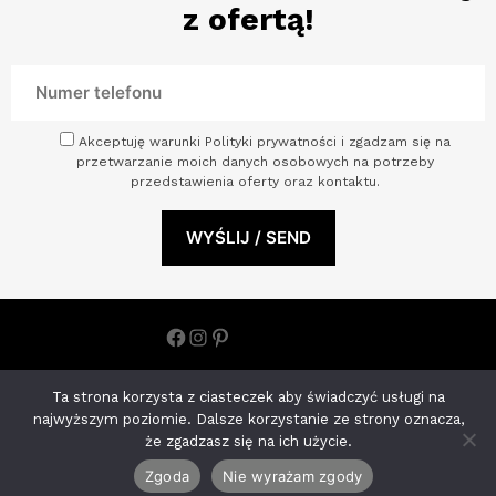
z ofertą!
Akceptuję warunki Polityki prywatności i zgadzam się na
przetwarzanie moich danych osobowych na potrzeby
przedstawienia oferty oraz kontaktu.
Facebook
Instagram
Pinterest
Polityka prywatności
Ta strona korzysta z ciasteczek aby świadczyć usługi na
ARCHINOVA STUDIO S.C. ANETA KOHNKE MONIKA JOŃCZYK |
najwyższym poziomie. Dalsze korzystanie ze strony oznacza,
NIP: 8522650793 ul. Księdza Kardynała Stefana Wyszyńskiego
że zgadzasz się na ich użycie.
11/U2 70-200 Szczecin, woj. zachodniopomorskie
Zgoda
Nie wyrażam zgody
tel.:
570024201
e-mail:
info@archinova.studio