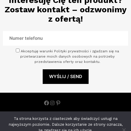
Interesuję Cię ten produkt?
Zostaw kontakt – odzwonimy
z ofertą!
Akceptuję warunki Polityki prywatności i zgadzam się na
przetwarzanie moich danych osobowych na potrzeby
przedstawienia oferty oraz kontaktu.
Facebook
Instagram
Pinterest
Polityka prywatności
Ta strona korzysta z ciasteczek aby świadczyć usługi na
ARCHINOVA STUDIO S.C. ANETA KOHNKE MONIKA JOŃCZYK |
najwyższym poziomie. Dalsze korzystanie ze strony oznacza,
NIP: 8522650793 ul. Księdza Kardynała Stefana Wyszyńskiego
że zgadzasz się na ich użycie.