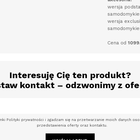
wersja podst
samodomyki
wersja exclu
samodomykiem
Cena od
1099
Interesuję Cię ten produkt?
taw kontakt – odzwonimy z ofe
nki Polityki prywatności i zgadzam się na przetwarzanie moich danych o
przedstawienia oferty oraz kontaktu.