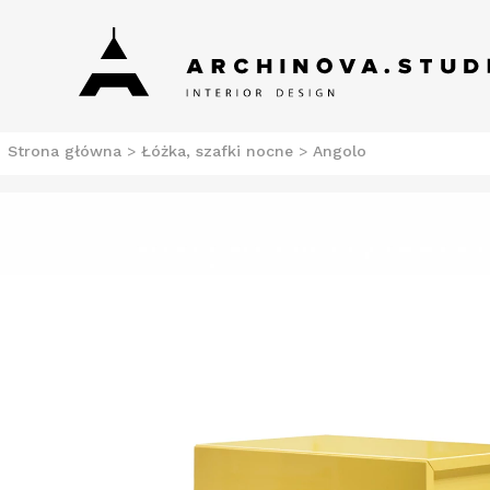
Skip
Archinova Studio
Salon meblowy Szczecin. Meble nowoczesne.
to
content
Strona główna
>
Łóżka, szafki nocne
>
Angolo