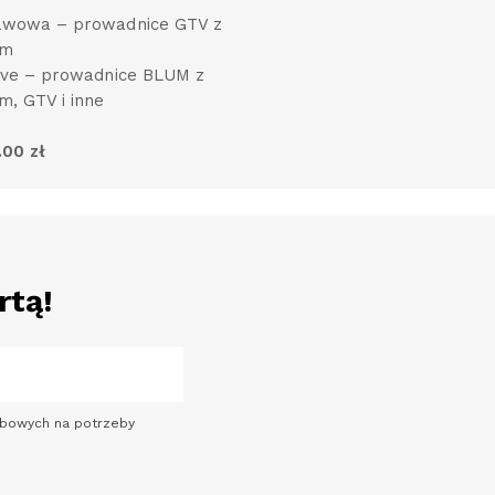
awowa – prowadnice GTV z
em
sive – prowadnice BLUM z
, GTV i inne
.00 zł
rtą!
sobowych na potrzeby