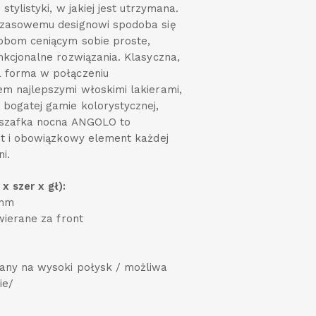
 stylistyki, w jakiej jest utrzymana.
czasowemu designowi spodoba się
obom ceniącym sobie proste,
nkcjonalne rozwiązania. Klasyczna,
 forma w połączeniu
m najlepszymi włoskimi lakierami,
bogatej gamie kolorystycznej,
e szafka nocna ANGOLO to
it i obowiązkowy element każdej
i.
x szer x gł):
0mm
wierane za front
any na wysoki połysk / możliwa
ie/