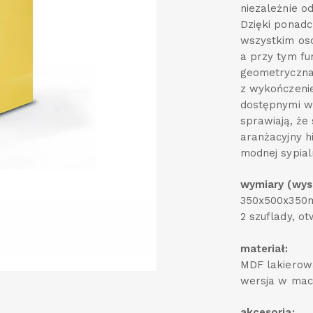
niezależnie od
Dzięki ponad
wszystkim os
a przy tym fu
geometryczna
z wykończenie
dostępnymi w 
sprawiają, ż
aranżacyjny h
modnej sypialn
wymiary (wys 
350x500x35
2 szuflady, ot
materiał:
MDF lakierow
wersja w mac
akcesoria: