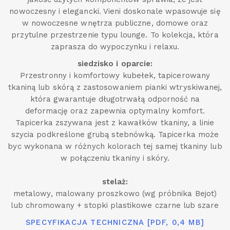
nowoczesny i elegancki. Vieni doskonale wpasowuje się
w nowoczesne wnętrza publiczne, domowe oraz
przytulne przestrzenie typu lounge. To kolekcja, która
zaprasza do wypoczynku i relaxu.
siedzisko i oparcie:
Przestronny i komfortowy kubełek, tapicerowany
tkaniną lub skórą z zastosowaniem pianki wtryskiwanej,
która gwarantuje długotrwałą odporność na
deformację oraz zapewnia optymalny komfort.
Tapicerka zszywana jest z kawałków tkaniny, a linie
szycia podkreślone grubą stebnówką. Tapicerka może
byc wykonana w różnych kolorach tej samej tkaniny lub
w połączeniu tkaniny i skóry.
stelaż:
metalowy, malowany proszkowo (wg próbnika Bejot)
lub chromowany + stopki plastikowe czarne lub szare
SPECYFIKACJA TECHNICZNA [PDF, 0,4 MB]