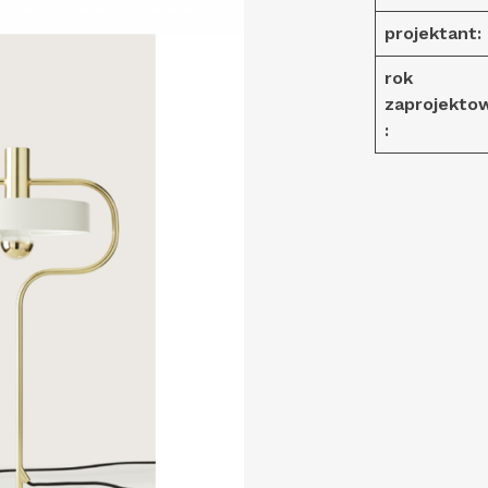
projektant:
rok
zaprojekto
: