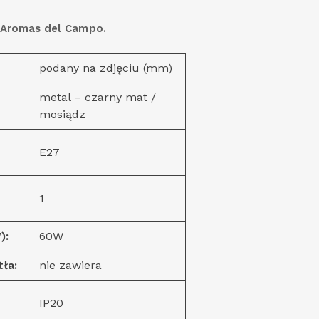
 Aromas del Campo.
podany na zdjęciu (mm)
metal – czarny mat /
mosiądz
E27
1
):
60W
tła:
nie zawiera
IP20