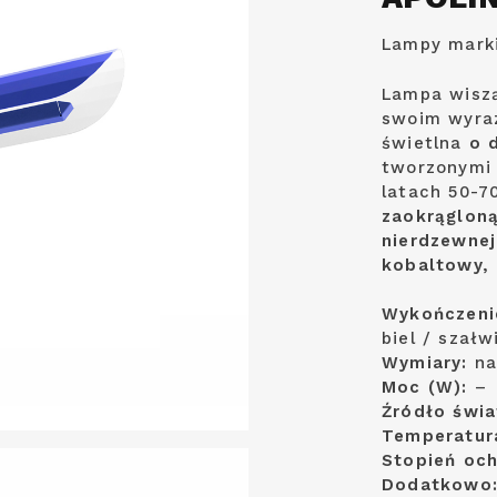
Lampy mark
Lampa wisz
swoim wyra
świetlna
o 
tworzonymi
latach 50-7
zaokrąglon
nierdzewnej
kobaltowy, 
Wykończeni
biel / szałw
Wymiary:
na
Moc (W):
–
Źródło świa
Temperatur
Stopień oc
Dodatkowo