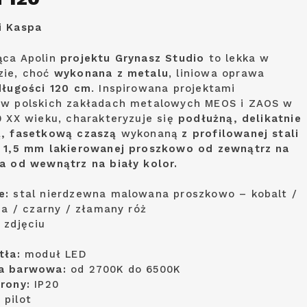
i
Kaspa
ąca Apolin
projektu Grynasz Studio
to lekka w
zie, choć
wykonana z metalu
, liniowa oprawa
długości 120 cm
. Inspirowana projektami
 w polskich zakładach metalowych MEOS i ZAOS w
0 XX wieku, charakteryzuje się
podłużną, delikatnie
ą, fasetkową czaszą
wykonaną
z profilowanej stali
 1,5 mm lakierowanej proszkowo od zewnątrz na
a od wewnątrz na biały kolor.
e:
stal nierdzewna malowana proszkowo – kobalt /
ia / czarny / złamany róż
 zdjęciu
tła:
moduł LED
a barwowa:
od 2700K do 6500K
hrony:
IP20
:
pilot