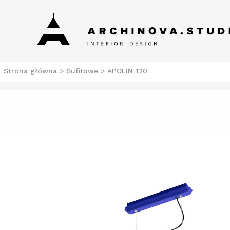
Skip
Archinova Studio
Salon meblowy Szczecin. Meble nowoczesne.
to
content
Strona główna
>
Sufitowe
>
APOLIN 120