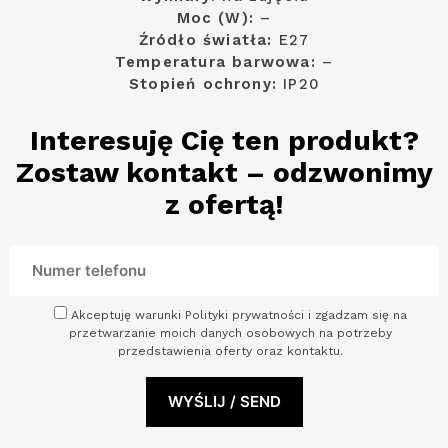
Moc (W):
–
Źródło światła:
E27
Temperatura barwowa:
–
Stopień ochrony:
IP20
Interesuję Cię ten produkt?
Zostaw kontakt – odzwonimy
z ofertą!
Akceptuję warunki Polityki prywatności i zgadzam się na
przetwarzanie moich danych osobowych na potrzeby
przedstawienia oferty oraz kontaktu.