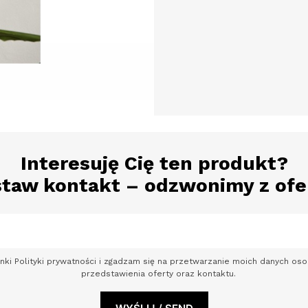
Interesuję Cię ten produkt?
taw kontakt – odzwonimy z ofe
nki Polityki prywatności i zgadzam się na przetwarzanie moich danych o
przedstawienia oferty oraz kontaktu.