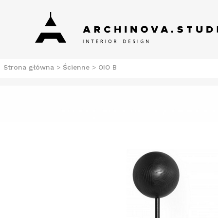
Skip
Archinova Studio
Salon meblowy Szczecin. Meble nowoczesne.
to
content
Strona główna
>
Ścienne
>
OIO B