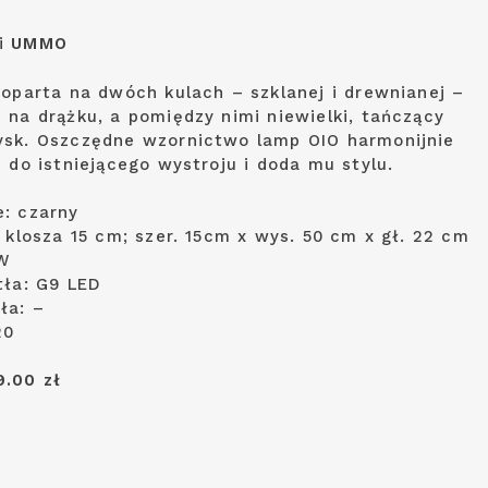
i
UMMO
 oparta na dwóch kulach – szklanej i drewnianej –
 na drążku, a pomiędzy nimi niewielki, tańczący
sk. Oszczędne wzornictwo lamp OIO harmonijnie
 do istniejącego wystroju i doda mu stylu.
: czarny
 klosza 15 cm; szer. 15cm x wys. 50 cm x gł. 22 cm
W
tła: G9 LED
ła: –
20
.00 zł