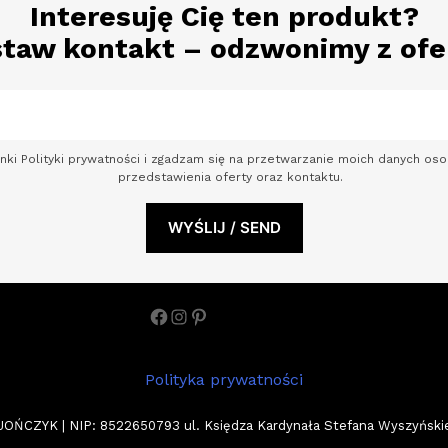
Interesuję Cię ten produkt?
taw kontakt – odzwonimy z ofe
nki Polityki prywatności i zgadzam się na przetwarzanie moich danych o
przedstawienia oferty oraz kontaktu.
Facebook
Instagram
Pinterest
Polityka prywatności
ZYK | NIP: 8522650793 ul. Księdza Kardynała Stefana Wyszyńskiego