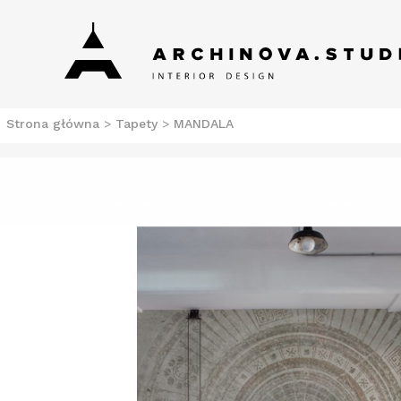
Skip
Archinova Studio
Salon meblowy Szczecin. Meble nowoczesne.
to
content
Strona główna
>
Tapety
>
MANDALA