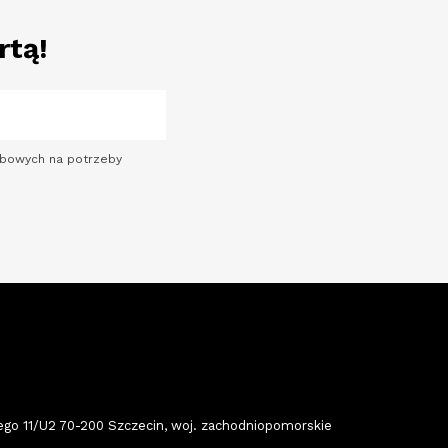
rtą!
sobowych na potrzeby
 11/U2 70-200 Szczecin, woj. zachodniopomorskie